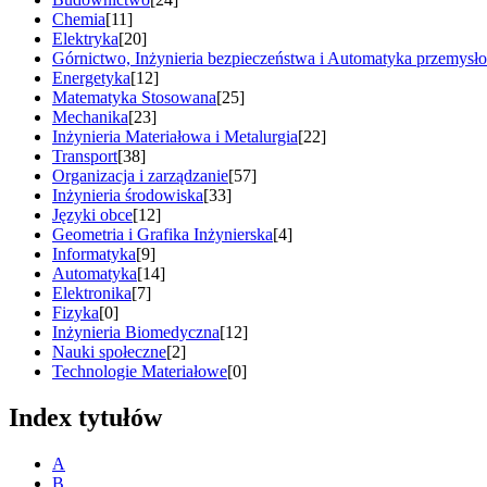
Chemia
[11]
Elektryka
[20]
Górnictwo, Inżynieria bezpieczeństwa i Automatyka przemysł
Energetyka
[12]
Matematyka Stosowana
[25]
Mechanika
[23]
Inżynieria Materiałowa i Metalurgia
[22]
Transport
[38]
Organizacja i zarządzanie
[57]
Inżynieria środowiska
[33]
Języki obce
[12]
Geometria i Grafika Inżynierska
[4]
Informatyka
[9]
Automatyka
[14]
Elektronika
[7]
Fizyka
[0]
Inżynieria Biomedyczna
[12]
Nauki społeczne
[2]
Technologie Materiałowe
[0]
Index tytułów
A
B