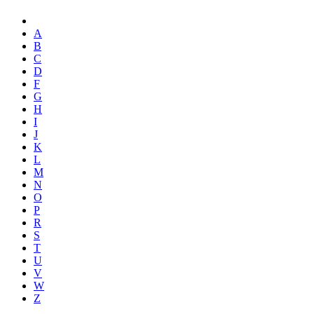
A
B
C
D
F
G
H
I
J
K
L
M
N
O
P
R
S
T
U
V
W
Z