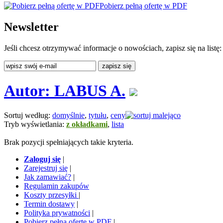
Pobierz pełną ofertę w PDF
Newsletter
Jeśli chcesz otrzymywać informacje o nowościach, zapisz się na listę:
Autor: LABUS A.
Sortuj według:
domyślnie
,
tytułu
,
ceny
Tryb wyświetlania:
z okładkami
,
lista
Brak pozycji spełniających takie kryteria.
Zaloguj się
|
Zarejestruj się
|
Jak zamawiać?
|
Regulamin zakupów
Koszty przesyłki
|
Termin dostawy
|
Polityka prywatności
|
Pobierz pełną ofertę w PDF
|