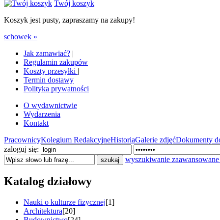
Twój koszyk
Koszyk jest pusty, zapraszamy na zakupy!
schowek »
Jak zamawiać?
|
Regulamin zakupów
Koszty przesyłki
|
Termin dostawy
Polityka prywatności
O wydawnictwie
Wydarzenia
Kontakt
Pracownicy
Kolegium Redakcyjne
Historia
Galerie zdjęć
Dokumenty do
zaloguj się:
wyszukiwanie zaawansowane
Katalog działowy
Nauki o kulturze fizycznej
[1]
Architektura
[20]
Budownictwo
[24]