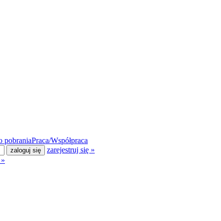
 pobrania
Praca/Współpraca
zarejestruj się »
 »