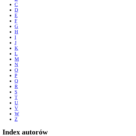
C
D
E
F
G
H
I
J
K
L
M
N
O
P
Q
R
S
T
U
V
W
Z
Index autorów