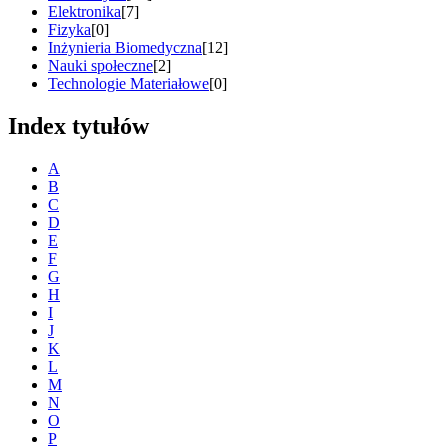
Elektronika
[7]
Fizyka
[0]
Inżynieria Biomedyczna
[12]
Nauki społeczne
[2]
Technologie Materiałowe
[0]
Index tytułów
A
B
C
D
E
F
G
H
I
J
K
L
M
N
O
P