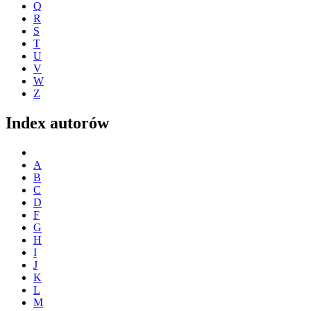
Q
R
S
T
U
V
W
Z
Index autorów
A
B
C
D
F
G
H
I
J
K
L
M