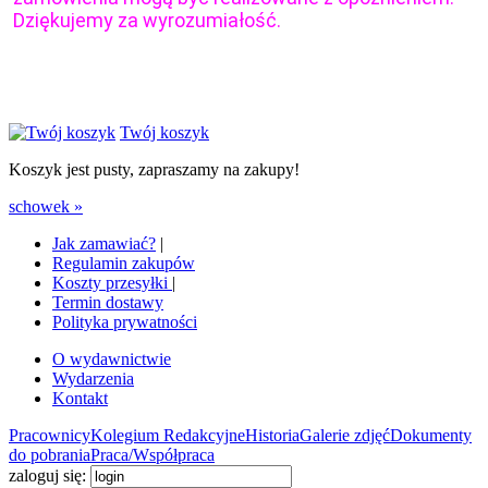
Dziękujemy za wyrozumiałość.
Twój koszyk
Koszyk jest pusty, zapraszamy na zakupy!
schowek »
Jak zamawiać?
|
Regulamin zakupów
Koszty przesyłki
|
Termin dostawy
Polityka prywatności
O wydawnictwie
Wydarzenia
Kontakt
Pracownicy
Kolegium Redakcyjne
Historia
Galerie zdjęć
Dokumenty
do pobrania
Praca/Współpraca
zaloguj się: