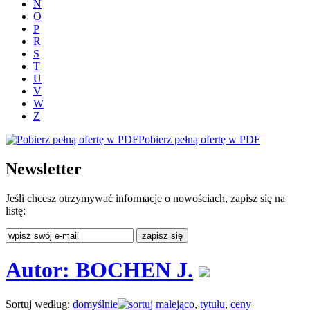
N
O
P
R
S
T
U
V
W
Z
Pobierz pełną ofertę w PDF
Newsletter
Jeśli chcesz otrzymywać informacje o nowościach, zapisz się na
listę:
Autor: BOCHEN J.
Sortuj według:
domyślnie
,
tytułu
,
ceny