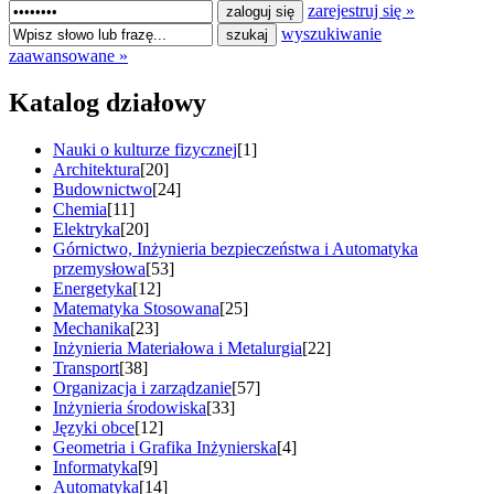
zarejestruj się »
wyszukiwanie
zaawansowane »
Katalog działowy
Nauki o kulturze fizycznej
[1]
Architektura
[20]
Budownictwo
[24]
Chemia
[11]
Elektryka
[20]
Górnictwo, Inżynieria bezpieczeństwa i Automatyka
przemysłowa
[53]
Energetyka
[12]
Matematyka Stosowana
[25]
Mechanika
[23]
Inżynieria Materiałowa i Metalurgia
[22]
Transport
[38]
Organizacja i zarządzanie
[57]
Inżynieria środowiska
[33]
Języki obce
[12]
Geometria i Grafika Inżynierska
[4]
Informatyka
[9]
Automatyka
[14]