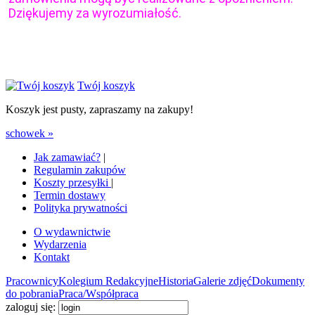
Dziękujemy za wyrozumiałość.
Twój koszyk
Koszyk jest pusty, zapraszamy na zakupy!
schowek »
Jak zamawiać?
|
Regulamin zakupów
Koszty przesyłki
|
Termin dostawy
Polityka prywatności
O wydawnictwie
Wydarzenia
Kontakt
Pracownicy
Kolegium Redakcyjne
Historia
Galerie zdjęć
Dokumenty
do pobrania
Praca/Współpraca
zaloguj się: