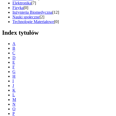
Elektronika
[7]
Fizyka
[0]
Inżynieria Biomedyczna
[12]
Nauki społeczne
[2]
Technologie Materiałowe
[0]
Index tytułów
A
B
C
D
E
F
G
H
I
J
K
L
M
N
O
P