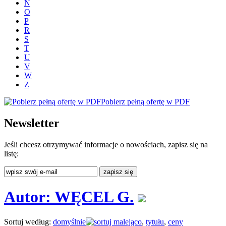
N
O
P
R
S
T
U
V
W
Z
Pobierz pełną ofertę w PDF
Newsletter
Jeśli chcesz otrzymywać informacje o nowościach, zapisz się na
listę:
Autor: WĘCEL G.
Sortuj według:
domyślnie
,
tytułu
,
ceny