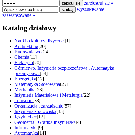
zarejestruj się »
wyszukiwanie
zaawansowane »
Katalog działowy
Nauki o kulturze fizycznej
[1]
Architektura
[20]
Budownictwo
[24]
Chemia
[11]
Elektryka
[20]
Górnictwo, Inżynieria bezpieczeństwa i Automatyka
przemysłowa
[53]
Energetyka
[12]
Matematyka Stosowana
[25]
Mechanika
[23]
Inżynieria Materiałowa i Metalurgia
[22]
Transport
[38]
Organizacja i zarządzanie
[57]
Inżynieria środowiska
[33]
Języki obce
[12]
Geometria i Grafika Inżynierska
[4]
Informatyka
[9]
Automatyka
[14]