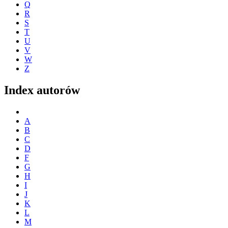
Q
R
S
T
U
V
W
Z
Index autorów
A
B
C
D
F
G
H
I
J
K
L
M