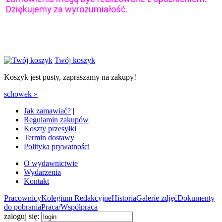
Dziękujemy za wyrozumiałość.
Twój koszyk
Koszyk jest pusty, zapraszamy na zakupy!
schowek »
Jak zamawiać?
|
Regulamin zakupów
Koszty przesyłki
|
Termin dostawy
Polityka prywatności
O wydawnictwie
Wydarzenia
Kontakt
Pracownicy
Kolegium Redakcyjne
Historia
Galerie zdjęć
Dokumenty
do pobrania
Praca/Współpraca
zaloguj się: