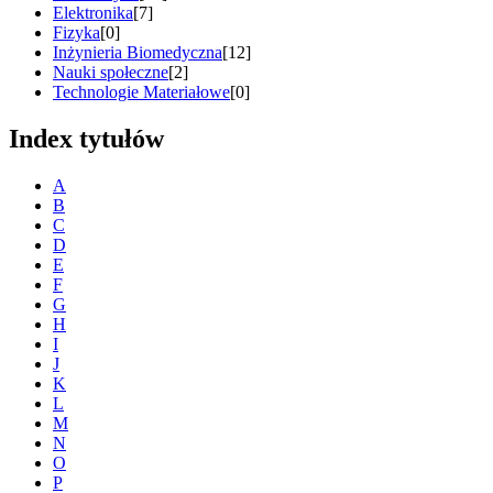
Elektronika
[7]
Fizyka
[0]
Inżynieria Biomedyczna
[12]
Nauki społeczne
[2]
Technologie Materiałowe
[0]
Index tytułów
A
B
C
D
E
F
G
H
I
J
K
L
M
N
O
P