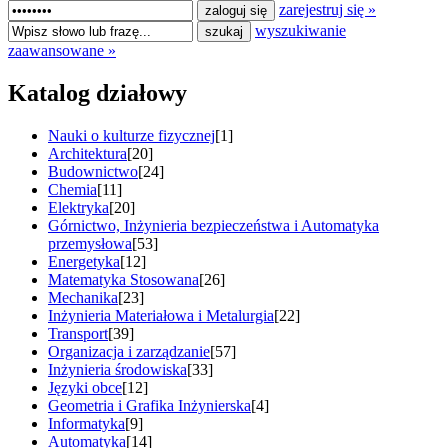
zarejestruj się »
wyszukiwanie
zaawansowane »
Katalog działowy
Nauki o kulturze fizycznej
[1]
Architektura
[20]
Budownictwo
[24]
Chemia
[11]
Elektryka
[20]
Górnictwo, Inżynieria bezpieczeństwa i Automatyka
przemysłowa
[53]
Energetyka
[12]
Matematyka Stosowana
[26]
Mechanika
[23]
Inżynieria Materiałowa i Metalurgia
[22]
Transport
[39]
Organizacja i zarządzanie
[57]
Inżynieria środowiska
[33]
Języki obce
[12]
Geometria i Grafika Inżynierska
[4]
Informatyka
[9]
Automatyka
[14]