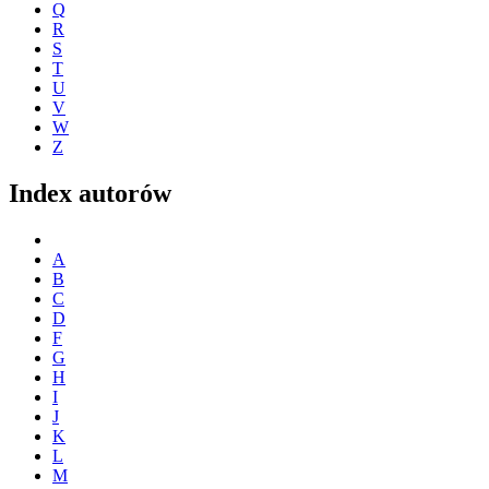
Q
R
S
T
U
V
W
Z
Index autorów
A
B
C
D
F
G
H
I
J
K
L
M