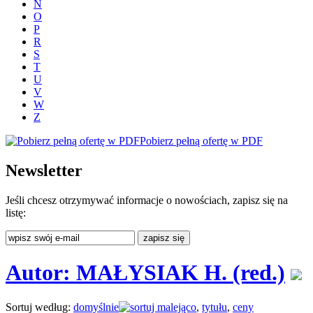
N
O
P
R
S
T
U
V
W
Z
Pobierz pełną ofertę w PDF
Newsletter
Jeśli chcesz otrzymywać informacje o nowościach, zapisz się na
listę:
Autor: MAŁYSIAK H. (red.)
Sortuj według:
domyślnie
,
tytułu
,
ceny