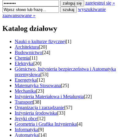
zarejestruj się »
wyszukiwanie
zaawansowane »
Katalog działowy
Nauki o kulturze fizycznej
[1]
Architektura
[20]
Budownictwo
[24]
Chemia
[11]
Elektryka
[20]
Górnictwo, Inżynieria bezpieczeństwa i Automatyka
przemysłowa
[53]
Energetyka
[12]
Matematyka Stosowana
[25]
Mechanika
[23]
Inżynieria Materiałowa i Metalurgia
[22]
Transport
[38]
Organizacja i zarządzanie
[57]
Inżynieria środowiska
[33]
Języki obce
[12]
Geometria i Grafika Inżynierska
[4]
Informatyka
[9]
Automatyka
[14]