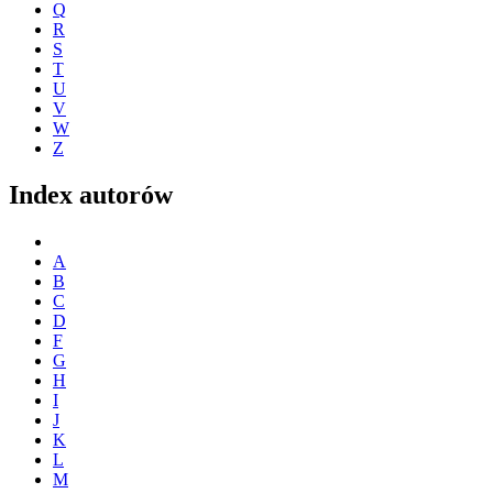
Q
R
S
T
U
V
W
Z
Index autorów
A
B
C
D
F
G
H
I
J
K
L
M