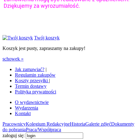
Dziękujemy za wyrozumiałość.
Twój koszyk
Koszyk jest pusty, zapraszamy na zakupy!
schowek »
Jak zamawiać?
|
Regulamin zakupów
Koszty przesyłki
|
Termin dostawy
Polityka prywatności
O wydawnictwie
Wydarzenia
Kontakt
Pracownicy
Kolegium Redakcyjne
Historia
Galerie zdjęć
Dokumenty
do pobrania
Praca/Współpraca
zaloguj się: