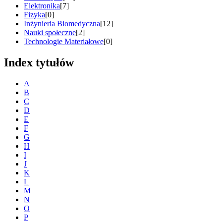
Elektronika
[7]
Fizyka
[0]
Inżynieria Biomedyczna
[12]
Nauki społeczne
[2]
Technologie Materiałowe
[0]
Index tytułów
A
B
C
D
E
F
G
H
I
J
K
L
M
N
O
P