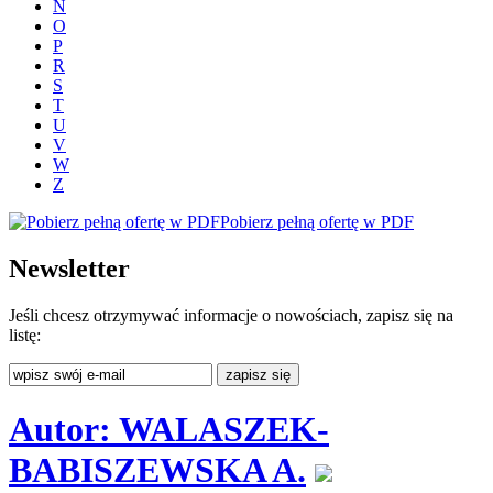
N
O
P
R
S
T
U
V
W
Z
Pobierz pełną ofertę w PDF
Newsletter
Jeśli chcesz otrzymywać informacje o nowościach, zapisz się na
listę:
Autor: WALASZEK-
BABISZEWSKA A.