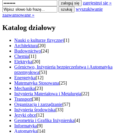
zarejestruj się »
wyszukiwanie
zaawansowane »
Katalog działowy
Nauki o kulturze fizycznej
[1]
Architektura
[20]
Budownictwo
[24]
Chemia
[11]
Elektryka
[20]
Górnictwo, Inżynieria bezpieczeństwa i Automatyka
przemysłowa
[53]
Energetyka
[12]
Matematyka Stosowana
[25]
Mechanika
[23]
Inżynieria Materiałowa i Metalurgia
[22]
Transport
[38]
Organizacja i zarządzanie
[57]
Inżynieria środowiska
[33]
Języki obce
[12]
Geometria i Grafika Inżynierska
[4]
Informatyka
[9]
Automatyka
[14]