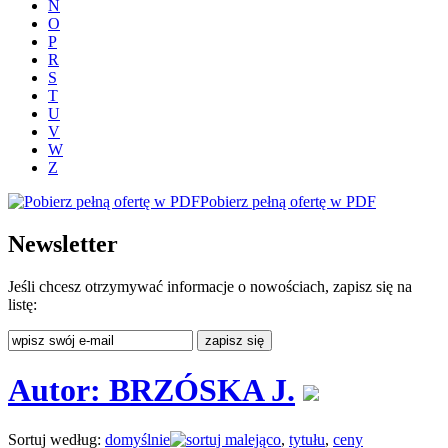
N
O
P
R
S
T
U
V
W
Z
Pobierz pełną ofertę w PDF
Newsletter
Jeśli chcesz otrzymywać informacje o nowościach, zapisz się na
listę:
Autor: BRZÓSKA J.
Sortuj według:
domyślnie
,
tytułu
,
ceny