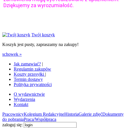
Dziękujemy za wyrozumiałość.
Twój koszyk
Koszyk jest pusty, zapraszamy na zakupy!
schowek »
Jak zamawiać?
|
Regulamin zakupów
Koszty przesyłki
|
Termin dostawy
Polityka prywatności
O wydawnictwie
Wydarzenia
Kontakt
Pracownicy
Kolegium Redakcyjne
Historia
Galerie zdjęć
Dokumenty
do pobrania
Praca/Współpraca
zaloguj się: