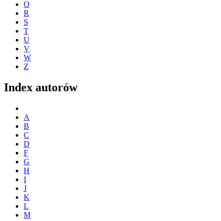
Q
R
S
T
U
V
W
Z
Index autorów
A
B
C
D
F
G
H
I
J
K
L
M