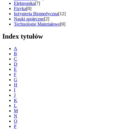
Elektronika
[7]
Fizyka
[0]
Inżynieria Biomedyczna
[12]
Nauki społeczne
[2]
Technologie Materiałowe
[0]
Index tytułów
A
B
C
D
E
F
G
H
I
J
K
L
M
N
O
P