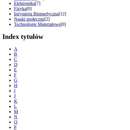
Elektronika
[7]
Fizyka
[0]
Inżynieria Biomedyczna
[12]
Nauki społeczne
[2]
Technologie Materiałowe
[0]
Index tytułów
A
B
C
D
E
F
G
H
I
J
K
L
M
N
O
P