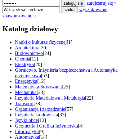
zarejestruj się »
wyszukiwanie
zaawansowane »
Katalog działowy
Nauki o kulturze fizycznej
[1]
Architektura
[20]
Budownictwo
[24]
Chemia
[11]
Elektryka
[20]
Górnictwo, Inżynieria bezpieczeństwa i Automatyka
przemysłowa
[53]
Energetyka
[12]
Matematyka Stosowana
[25]
Mechanika
[23]
Inżynieria Materiałowa i Metalurgia
[22]
Transport
[38]
Organizacja i zarządzanie
[57]
Inżynieria środowiska
[33]
Języki obce
[12]
Geometria i Grafika Inżynierska
[4]
Informatyka
[9]
Automatyka
[14]