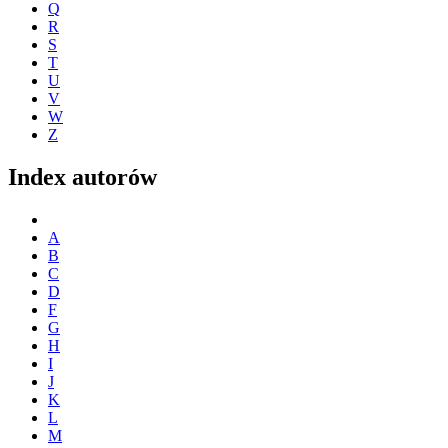
Q
R
S
T
U
V
W
Z
Index autorów
A
B
C
D
F
G
H
I
J
K
L
M