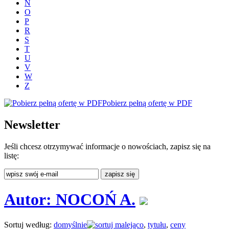
N
O
P
R
S
T
U
V
W
Z
Pobierz pełną ofertę w PDF
Newsletter
Jeśli chcesz otrzymywać informacje o nowościach, zapisz się na
listę:
Autor: NOCOŃ A.
Sortuj według:
domyślnie
,
tytułu
,
ceny