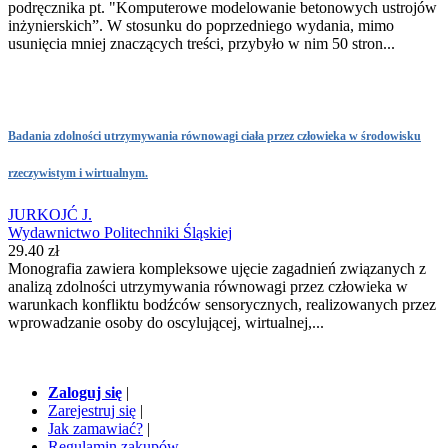
podręcznika pt. "Komputerowe modelowanie betonowych ustrojów
inżynierskich”. W stosunku do poprzedniego wydania, mimo
usunięcia mniej znaczących treści, przybyło w nim 50 stron...
Badania zdolności utrzymywania równowagi ciała przez człowieka w środowisku
rzeczywistym i wirtualnym.
JURKOJĆ J.
Wydawnictwo Politechniki Śląskiej
29.40 zł
Monografia zawiera kompleksowe ujęcie zagadnień związanych z
analizą zdolności utrzymywania równowagi przez człowieka w
warunkach konfliktu bodźców sensorycznych, realizowanych przez
wprowadzanie osoby do oscylującej, wirtualnej,...
Zaloguj się
|
Zarejestruj się
|
Jak zamawiać?
|
Regulamin zakupów