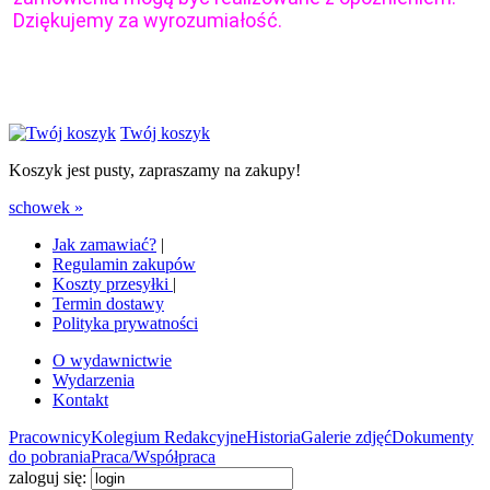
Dziękujemy za wyrozumiałość.
Twój koszyk
Koszyk jest pusty, zapraszamy na zakupy!
schowek »
Jak zamawiać?
|
Regulamin zakupów
Koszty przesyłki
|
Termin dostawy
Polityka prywatności
O wydawnictwie
Wydarzenia
Kontakt
Pracownicy
Kolegium Redakcyjne
Historia
Galerie zdjęć
Dokumenty
do pobrania
Praca/Współpraca
zaloguj się: