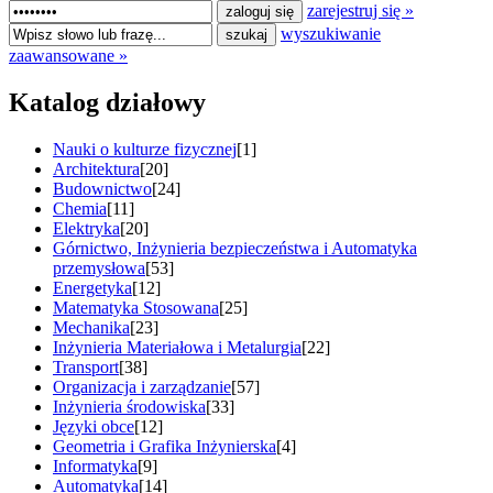
zarejestruj się »
wyszukiwanie
zaawansowane »
Katalog działowy
Nauki o kulturze fizycznej
[1]
Architektura
[20]
Budownictwo
[24]
Chemia
[11]
Elektryka
[20]
Górnictwo, Inżynieria bezpieczeństwa i Automatyka
przemysłowa
[53]
Energetyka
[12]
Matematyka Stosowana
[25]
Mechanika
[23]
Inżynieria Materiałowa i Metalurgia
[22]
Transport
[38]
Organizacja i zarządzanie
[57]
Inżynieria środowiska
[33]
Języki obce
[12]
Geometria i Grafika Inżynierska
[4]
Informatyka
[9]
Automatyka
[14]