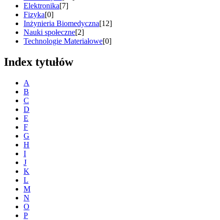
Elektronika
[7]
Fizyka
[0]
Inżynieria Biomedyczna
[12]
Nauki społeczne
[2]
Technologie Materiałowe
[0]
Index tytułów
A
B
C
D
E
F
G
H
I
J
K
L
M
N
O
P