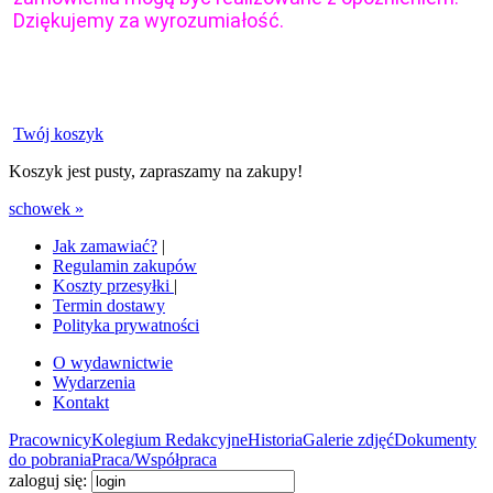
Dziękujemy za wyrozumiałość.
Twój koszyk
Koszyk jest pusty, zapraszamy na zakupy!
schowek »
Jak zamawiać?
|
Regulamin zakupów
Koszty przesyłki
|
Termin dostawy
Polityka prywatności
O wydawnictwie
Wydarzenia
Kontakt
Pracownicy
Kolegium Redakcyjne
Historia
Galerie zdjęć
Dokumenty
do pobrania
Praca/Współpraca
zaloguj się: