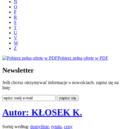
N
O
P
R
S
T
U
V
W
Z
Pobierz pełną ofertę w PDF
Newsletter
Jeśli chcesz otrzymywać informacje o nowościach, zapisz się na
listę:
Autor: KŁOSEK K.
Sortuj według:
domyślnie
,
tytułu
,
ceny