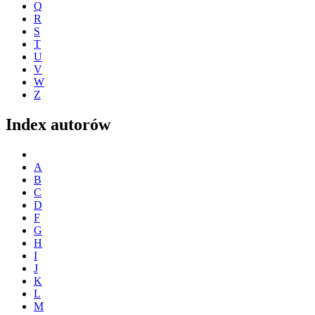
Q
R
S
T
U
V
W
Z
Index autorów
A
B
C
D
F
G
H
I
J
K
L
M