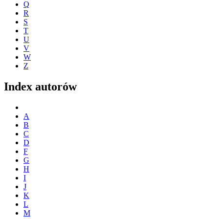
Q
R
S
T
U
V
W
Z
Index autorów
A
B
C
D
F
G
H
I
J
K
L
M