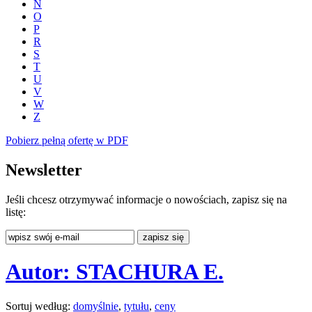
N
O
P
R
S
T
U
V
W
Z
Pobierz pełną ofertę w PDF
Newsletter
Jeśli chcesz otrzymywać informacje o nowościach, zapisz się na
listę:
Autor: STACHURA E.
Sortuj według:
domyślnie
,
tytułu
,
ceny