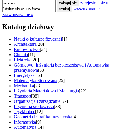
zarejestruj się »
wyszukiwanie
zaawansowane »
Katalog działowy
Nauki o kulturze fizycznej
[1]
Architektura
[20]
Budownictwo
[24]
Chemia
[11]
Elektryka
[20]
Górnictwo, Inżynieria bezpieczeństwa i Automatyka
przemysłowa
[53]
Energetyka
[12]
Matematyka Stosowana
[25]
Mechanika
[23]
Inżynieria Materiałowa i Metalurgia
[22]
Transport
[38]
Organizacja i zarządzanie
[57]
Inżynieria środowiska
[33]
Języki obce
[12]
Geometria i Grafika Inżynierska
[4]
Informatyka
[9]
Automatyka
[14]