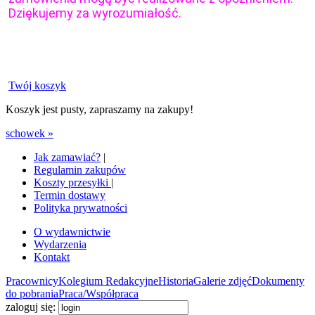
Dziękujemy za wyrozumiałość.
Twój koszyk
Koszyk jest pusty, zapraszamy na zakupy!
schowek »
Jak zamawiać?
|
Regulamin zakupów
Koszty przesyłki
|
Termin dostawy
Polityka prywatności
O wydawnictwie
Wydarzenia
Kontakt
Pracownicy
Kolegium Redakcyjne
Historia
Galerie zdjęć
Dokumenty
do pobrania
Praca/Współpraca
zaloguj się: