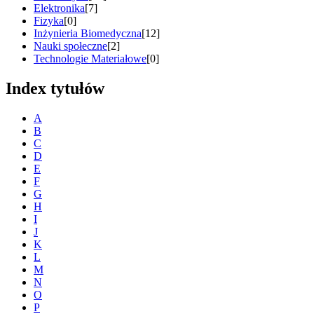
Elektronika
[7]
Fizyka
[0]
Inżynieria Biomedyczna
[12]
Nauki społeczne
[2]
Technologie Materiałowe
[0]
Index tytułów
A
B
C
D
E
F
G
H
I
J
K
L
M
N
O
P