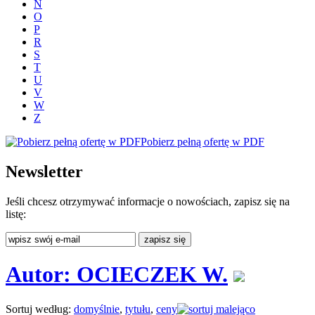
N
O
P
R
S
T
U
V
W
Z
Pobierz pełną ofertę w PDF
Newsletter
Jeśli chcesz otrzymywać informacje o nowościach, zapisz się na
listę:
Autor: OCIECZEK W.
Sortuj według:
domyślnie
,
tytułu
,
ceny