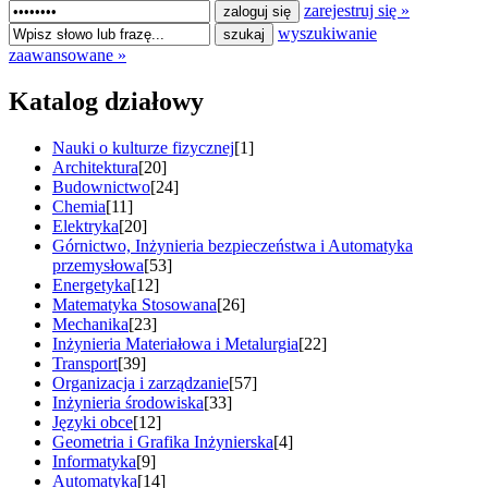
zarejestruj się »
wyszukiwanie
zaawansowane »
Katalog działowy
Nauki o kulturze fizycznej
[1]
Architektura
[20]
Budownictwo
[24]
Chemia
[11]
Elektryka
[20]
Górnictwo, Inżynieria bezpieczeństwa i Automatyka
przemysłowa
[53]
Energetyka
[12]
Matematyka Stosowana
[26]
Mechanika
[23]
Inżynieria Materiałowa i Metalurgia
[22]
Transport
[39]
Organizacja i zarządzanie
[57]
Inżynieria środowiska
[33]
Języki obce
[12]
Geometria i Grafika Inżynierska
[4]
Informatyka
[9]
Automatyka
[14]