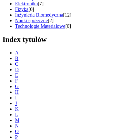
Elektronika
[7]
Fizyka
[0]
Inżynieria Biomedyczna
[12]
Nauki społeczne
[2]
Technologie Materiałowe
[0]
Index tytułów
A
B
C
D
E
F
G
H
I
J
K
L
M
N
O
P