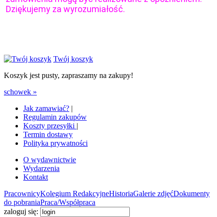
Dziękujemy za wyrozumiałość.
Twój koszyk
Koszyk jest pusty, zapraszamy na zakupy!
schowek »
Jak zamawiać?
|
Regulamin zakupów
Koszty przesyłki
|
Termin dostawy
Polityka prywatności
O wydawnictwie
Wydarzenia
Kontakt
Pracownicy
Kolegium Redakcyjne
Historia
Galerie zdjęć
Dokumenty
do pobrania
Praca/Współpraca
zaloguj się: