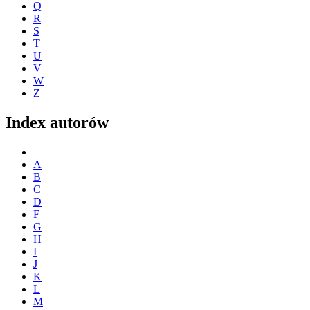
Q
R
S
T
U
V
W
Z
Index autorów
A
B
C
D
F
G
H
I
J
K
L
M