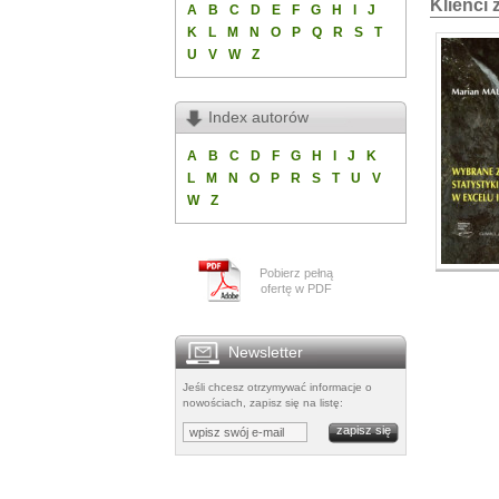
Klienci 
A
B
C
D
E
F
G
H
I
J
K
L
M
N
O
P
Q
R
S
T
U
V
W
Z
Index autorów
A
B
C
D
F
G
H
I
J
K
L
M
N
O
P
R
S
T
U
V
W
Z
Pobierz pełną
ofertę w PDF
Newsletter
Jeśli chcesz otrzymywać informacje o
nowościach, zapisz się na listę: