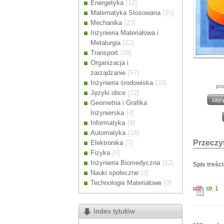
Energetyka
[12]
Drodzy Klienc
Matematyka Stosowana
[25]
Ze względu n
Mechanika
[23]
zamówienia m
Inżynieria Materiałowa i
Dziękujemy z
Metalurgia
[22]
Transport
[38]
Organizacja i
zarządzanie
[57]
Inżynieria środowiska
[33]
poz
Języki obce
[12]
Geometria i Grafika
Inżynierska
[4]
Informatyka
[9]
Automatyka
[14]
Przeczyt
Elektronika
[7]
Fizyka
[0]
Inżynieria Biomedyczna
[12]
Spis treści
Nauki społeczne
[2]
Technologie Materiałowe
[0]
str. 1
Index tytułów