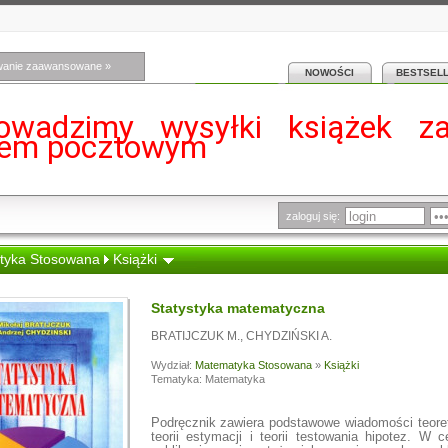
wanie zaawansowane »
NOWOŚCI
BESTSEL
owadzimy wysyłki książek z
iem pocztowym
zaloguj się:
tyka Stosowana
Książki
Statystyka matematyczna
BRATIJCZUK M.
,
CHYDZIŃSKI A.
Wydział:
Matematyka Stosowana
»
Książki
Tematyka: Matematyka
Podręcznik zawiera podstawowe wiadomości teoret
teorii estymacji i teorii testowania hipotez. W c