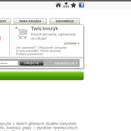
LERY
TANIA KSIĄŻKA
ZAPOWIEDZI
Twój koszyk
a
Koszyk jest pusty, zapraszamy
na zakupy!
schowek »
|
Jak zamawiać?
Regulamin zakupów
|
Koszty przesyłki
Termin dostawy
Polityka prywatności
zarejestruj się »
yczne z dwóch głównych działów statystyki:
elu ilustracji pojęć i wyników teoretycznych