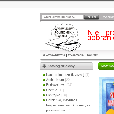
wyszuki
Nie pr
pobran
O wydawnictwie
Wydarzenia
Kontakt
Katalog działowy
Matema
Nauki o kulturze fizycznej
[1]
Architektura
[20]
Budownictwo
[24]
Chemia
[11]
Elektryka
[20]
Górnictwo, Inżynieria
bezpieczeństwa i Automatyka
przemysłowa
[53]