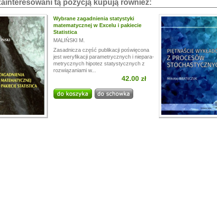
zainteresowani tą pozycją kupują również:
Wybrane zagadnienia statystyki
matematycznej w Excelu i pakiecie
Statistica
MALIŃSKI M.
Zasadnicza część publikacji poświęcona
jest weryfikacji parametrycznych i niepara-
metrycznych hipotez statystycznych z
rozwiązaniami w...
42.00 zł