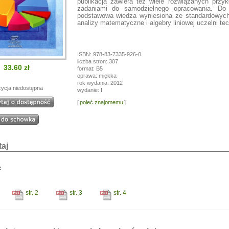
publikacja zawiera też wiele rozwiązanych przy
i!
zadaniami do samodzielnego opracowania. Do 
podstawowa wiedza wyniesiona ze standardowyc
a przerwę wakacyjną, w dniach od
13.07.
do
24.07,
analizy matematyczne i algebry liniowej uczelni te
ogą być realizowane z opóźnieniem.
a wyrozumiałość.
ISBN: 978-83-7335-926-0
liczba stron: 307
33.60 zł
format: B5
oprawa: miękka
rok wydania: 2012
ycja niedostępna
wydanie: I
[
poleć znajomemu
]
aj
:
str. 2
str. 3
str. 4