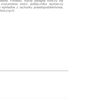
kładów. Ponadto, każdy paragraf kończy się
zrozumienia treści podręcznika wystarczy
h wykładów z rachunku prawdopodobieństwa,
chnicznych.