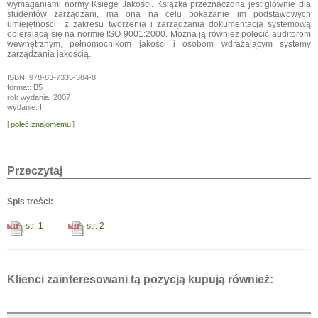
wymaganiami normy Księgę Jakości. Książka przeznaczona jest głównie dla
studentów zarządzani, ma ona na celu pokazanie im podstawowych
umiejętności z zakresu tworzenia i zarządzania dokumentacja systemową
opierającą się na normie ISO 9001:2000. Można ją również polecić auditorom
wewnętrznym, pełnomocnikom jakości i osobom wdrażającym systemy
zarządzania jakością.
ISBN: 978-83-7335-384-8
format: B5
rok wydania: 2007
wydanie: I
[
poleć znajomemu
]
Przeczytaj
Spis treści:
str. 1
str. 2
Klienci zainteresowani tą pozycją kupują również: