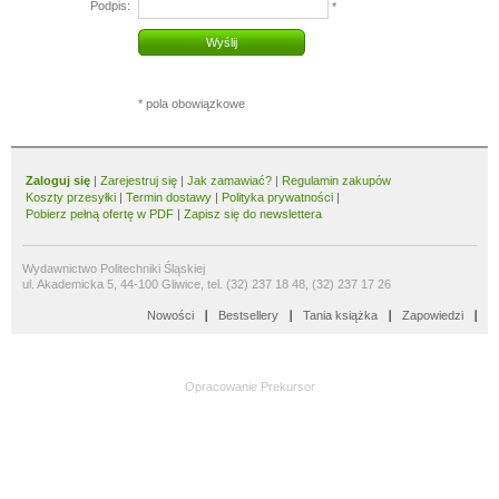
Podpis:
*
Wyślij
* pola obowiązkowe
Zaloguj się
|
Zarejestruj się
|
Jak zamawiać?
|
Regulamin zakupów
Koszty przesyłki
|
Termin dostawy
|
Polityka prywatności
|
Pobierz pełną ofertę w PDF
|
Zapisz się do newslettera
Wydawnictwo Politechniki Śląskiej
ul. Akademicka 5, 44-100 Gliwice, tel. (32) 237 18 48, (32) 237 17 26
Nowości
Bestsellery
Tania książka
Zapowiedzi
Opracowanie
Prekursor