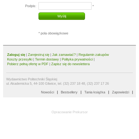
Podpis:
*
Wyślij
* pola obowiązkowe
Zaloguj się
|
Zarejestruj się
|
Jak zamawiać?
|
Regulamin zakupów
Koszty przesyłki
|
Termin dostawy
|
Polityka prywatności
|
Pobierz pełną ofertę w PDF
|
Zapisz się do newslettera
Wydawnictwo Politechniki Śląskiej
ul. Akademicka 5, 44-100 Gliwice, tel. (32) 237 18 48, (32) 237 17 26
Nowości
Bestsellery
Tania książka
Zapowiedzi
Opracowanie
Prekursor