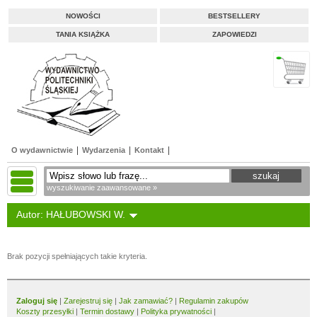
NOWOŚCI
BESTSELLERY
TANIA KSIĄŻKA
ZAPOWIEDZI
O wydawnictwie
Wydarzenia
Kontakt
wyszukiwanie zaawansowane »
Autor: HAŁUBOWSKI W.
Brak pozycji spełniających takie kryteria.
Zaloguj się
|
Zarejestruj się
|
Jak zamawiać?
|
Regulamin zakupów
Koszty przesyłki
|
Termin dostawy
|
Polityka prywatności
|