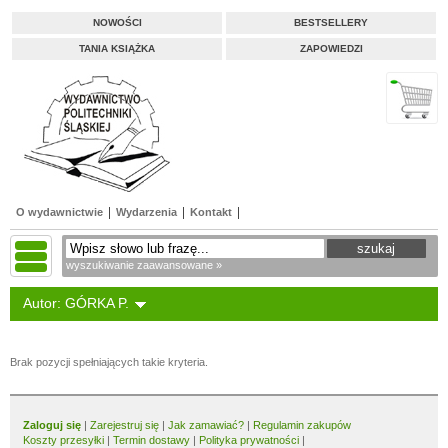
NOWOŚCI
BESTSELLERY
TANIA KSIĄŻKA
ZAPOWIEDZI
O wydawnictwie
Wydarzenia
Kontakt
wyszukiwanie zaawansowane »
Autor: GÓRKA P.
Brak pozycji spełniających takie kryteria.
Zaloguj się
|
Zarejestruj się
|
Jak zamawiać?
|
Regulamin zakupów
Koszty przesyłki
|
Termin dostawy
|
Polityka prywatności
|