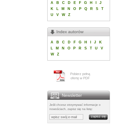
A
B
C
D
E
F
G
H
I
J
K
L
M
N
O
P
Q
R
S
T
U
V
W
Z
Index autorów
A
B
C
D
F
G
H
I
J
K
L
M
N
O
P
R
S
T
U
V
W
Z
Pobierz pełną
ofertę w PDF
Newsletter
Jeśli chcesz otrzymywać informacje o
nowościach, zapisz się na listę: