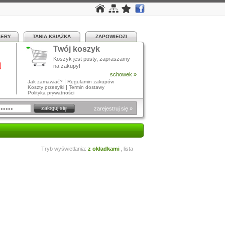
LERY
TANIA KSIĄŻKA
ZAPOWIEDZI
Twój koszyk
a
Koszyk jest pusty, zapraszamy
na zakupy!
schowek »
|
Jak zamawiać?
Regulamin zakupów
|
Koszty przesyłki
Termin dostawy
Polityka prywatności
zarejestruj się »
Tryb wyświetlania:
z okładkami
,
lista