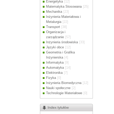
Energetyka
[12]
Drodzy Klienc
Matematyka Stosowana
[25]
Ze względu n
Mechanika
[23]
zamówienia m
Inżynieria Materiałowa i
Dziękujemy z
Metalurgia
[22]
Transport
[38]
Organizacja i
zarządzanie
[57]
Inżynieria środowiska
[33]
Języki obce
[12]
Geometria i Grafika
Inżynierska
[4]
Informatyka
[9]
Automatyka
[14]
Elektronika
[7]
Fizyka
[0]
Inżynieria Biomedyczna
[12]
Nauki społeczne
[2]
Technologie Materiałowe
[0]
Index tytułów