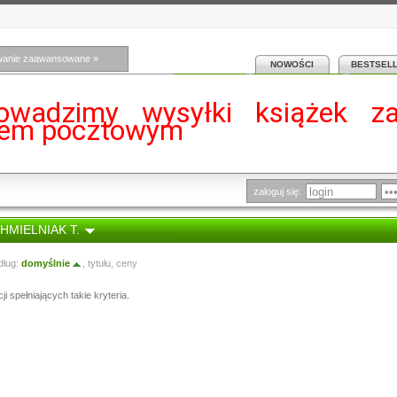
wanie zaawansowane »
NOWOŚCI
BESTSEL
owadzimy wysyłki książek z
iem pocztowym
zaloguj się:
CHMIELNIAK T.
dług:
domyślnie
,
tytułu
,
ceny
i spełniających takie kryteria.