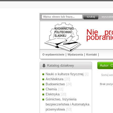
wyszuki
Nie pr
pobran
O wydawnictwie
Wydarzenia
Kontakt
Katalog działowy
Autor: 
Nauki o kulturze fizycznej
[1]
Sortuj we
Architektura
[20]
Budownictwo
[24]
Brak pozycj
Chemia
[11]
Elektryka
[20]
Górnictwo, Inżynieria
bezpieczeństwa i Automatyka
przemysłowa
[53]