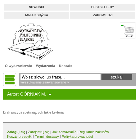
NOWOŚCI
BESTSELLERY
TANIA KSIĄŻKA
ZAPOWIEDZI
O wydawnictwie
Wydarzenia
Kontakt
wyszukiwanie zaawansowane »
Autor: GÓRNIAK M.
Brak pozycji spełniających takie kryteria.
Zaloguj się
|
Zarejestruj się
|
Jak zamawiać?
|
Regulamin zakupów
Koszty przesyłki
|
Termin dostawy
|
Polityka prywatności
|