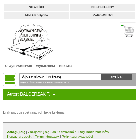
NOWOŚCI
BESTSELLERY
TANIA KSIĄŻKA
ZAPOWIEDZI
O wydawnictwie
Wydarzenia
Kontakt
wyszukiwanie zaawansowane »
Autor: BALCERZAK T.
Brak pozycji spełniających takie kryteria.
Zaloguj się
|
Zarejestruj się
|
Jak zamawiać?
|
Regulamin zakupów
Koszty przesyłki
|
Termin dostawy
|
Polityka prywatności
|