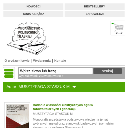
NOWOŚCI
BESTSELLERY
TANIA KSIĄŻKA
ZAPOWIEDZI
O wydawnictwie
Wydarzenia
Kontakt
wyszukiwanie zaawansowane »
Autor: MUSZTYFAGA-STASZUK M.
Badanie własności elektrycznych ogniw
fotowoltaicznych I generacji.
MUSZTYFAGA-STASZUK M.
Monografia przedstawia podstawową wiedzę na temat
wybranych metod oraz stanowisk badawczych (symulator
słoneczny, urządzenia Sherrescan i...