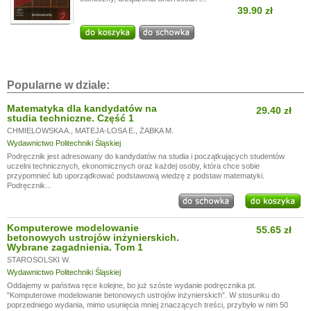
39.90 zł
Popularne w dziale:
Matematyka dla kandydatów na
29.40 zł
studia techniczne. Część 1
CHMIELOWSKA A.
,
MATEJA-LOSA E.
,
ŻABKA M.
Wydawnictwo Politechniki Śląskiej
Podręcznik jest adresowany do kandydatów na studia i początkujących studentów
uczelni technicznych, ekonomicznych oraz każdej osoby, która chce sobie
przypomnieć lub uporządkować podstawową wiedzę z podstaw matematyki.
Podręcznik...
Komputerowe modelowanie
55.65 zł
betonowych ustrojów inżynierskich.
Wybrane zagadnienia. Tom 1
STAROSOLSKI W.
Wydawnictwo Politechniki Śląskiej
Oddajemy w państwa ręce kolejne, bo już szóste wydanie podręcznika pt.
"Komputerowe modelowanie betonowych ustrojów inżynierskich”. W stosunku do
poprzedniego wydania, mimo usunięcia mniej znaczących treści, przybyło w nim 50