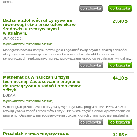
stron...
Badania zdolności utrzymywania
29.40 zł
równowagi ciała przez człowieka w
środowisku rzeczywistym i
wirtualnym.
JURKOJĆ J.
Wydawnictwo Politechniki Śląskiej
Monografia zawiera kompleksowe ujęcie zagadnień związanych z analizą zdolności
utrzymywania równowagi przez człowieka w warunkach konfliktu bodźców
sensorycznych, realizowanych przez wprowadzanie osoby do oscylującej, wirtualnej,...
Mathematica w nauczaniu fizyki
44.10 zł
technicznej. Zastosowanie programu
do rozwiązywania zadań i problemów
z fizyki.
DUKA P.
Wydawnictwo Politechniki Śląskiej
W monografii przedstawiono przykłady wykorzystania programu MATHEMATICA do
rozwiązywania zadań i problemów z fizyki. Pierwsza część stanowi wprowadzenie do
programu. Opisano w niej podstawowe instrukcje, których znajomość jest niezbędna...
Przedsiębiorstwo turystyczne w
32.55 zł