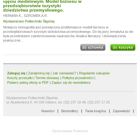
ujęciu modelowym. Model biznesu w
przedsiębiorstwie turystyki
dziedzictwa przemysłowego.
HERMAN K.
,
SZROMEK A.R.
Wydawnictwo Politechniki Śląskiej
Niniejsza monografia jest poświęcona problematyce modeli biznesu w
przedsiębiorstwach turystyki dziedzictwa przemysłowego. Do tej pory tematyka ta nie
była przedmiotem zainteresowania naukowców. Analiza literatury i doświadczenia
praktyczne...
Zaloguj się
|
Zarejestruj się
|
Jak zamawiać?
|
Regulamin zakupów
Koszty przesyłki
|
Termin dostawy
|
Polityka prywatności
|
Pobierz pełną ofertę w PDF
|
Zapisz się do newslettera
Wydawnictwo Politechniki Śląskiej
ul. Akademicka 5, 44-100 Gliwice, tel. (32) 237 18 48, (32) 237 17 26
Nowości
Bestsellery
Tania książka
Zapowiedzi
Opracowanie
Prekursor