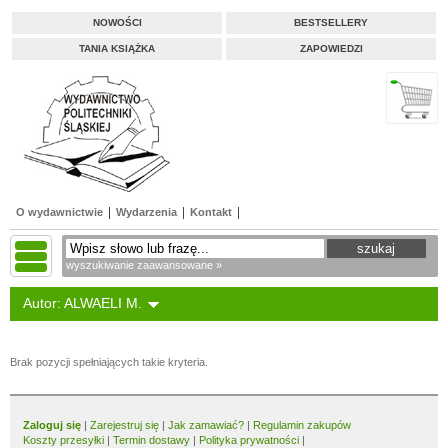
NOWOŚCI
BESTSELLERY
TANIA KSIĄŻKA
ZAPOWIEDZI
O wydawnictwie
Wydarzenia
Kontakt
wyszukiwanie zaawansowane »
Autor: ALWAELI M.
Brak pozycji spełniających takie kryteria.
Zaloguj się
|
Zarejestruj się
|
Jak zamawiać?
|
Regulamin zakupów
Koszty przesyłki
|
Termin dostawy
|
Polityka prywatności
|