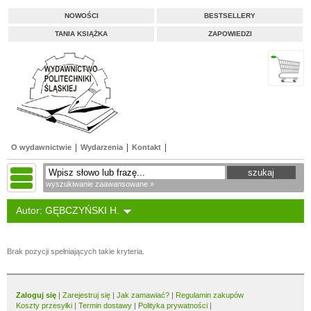
NOWOŚCI
BESTSELLERY
TANIA KSIĄŻKA
ZAPOWIEDZI
O wydawnictwie
Wydarzenia
Kontakt
wyszukiwanie zaawansowane »
Autor: GĘBCZYŃSKI H.
Brak pozycji spełniających takie kryteria.
Zaloguj się
|
Zarejestruj się
|
Jak zamawiać?
|
Regulamin zakupów
Koszty przesyłki
|
Termin dostawy
|
Polityka prywatności
|