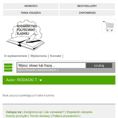
NOWOŚCI
BESTSELLERY
TANIA KSIĄŻKA
ZAPOWIEDZI
O wydawnictwie
Wydarzenia
Kontakt
wyszukiwanie zaawansowane »
Autor: RODACKI T.
Brak pozycji spełniających takie kryteria.
Zaloguj się
|
Zarejestruj się
|
Jak zamawiać?
|
Regulamin zakupów
Koszty przesyłki
|
Termin dostawy
|
Polityka prywatności
|