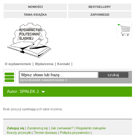
NOWOŚCI
BESTSELLERY
TANIA KSIĄŻKA
ZAPOWIEDZI
O wydawnictwie
Wydarzenia
Kontakt
wyszukiwanie zaawansowane »
Autor: SPAŁEK J.
Brak pozycji spełniających takie kryteria.
Zaloguj się
|
Zarejestruj się
|
Jak zamawiać?
|
Regulamin zakupów
Koszty przesyłki
|
Termin dostawy
|
Polityka prywatności
|