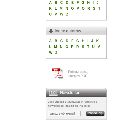
A
B
C
D
E
F
G
H
I
J
K
L
M
N
O
P
Q
R
S
T
U
V
W
Z
Index autorów
A
B
C
D
F
G
H
I
J
K
L
M
N
O
P
R
S
T
U
V
W
Z
Pobierz pełną
ofertę w PDF
Newsletter
Jeśli chcesz otrzymywać informacje o
nowościach, zapisz się na listę: