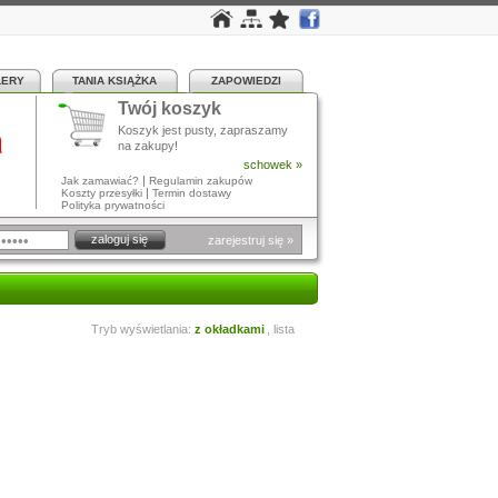
LERY
TANIA KSIĄŻKA
ZAPOWIEDZI
Twój koszyk
a
Koszyk jest pusty, zapraszamy
na zakupy!
schowek »
|
Jak zamawiać?
Regulamin zakupów
|
Koszty przesyłki
Termin dostawy
Polityka prywatności
zarejestruj się »
Tryb wyświetlania:
z okładkami
,
lista