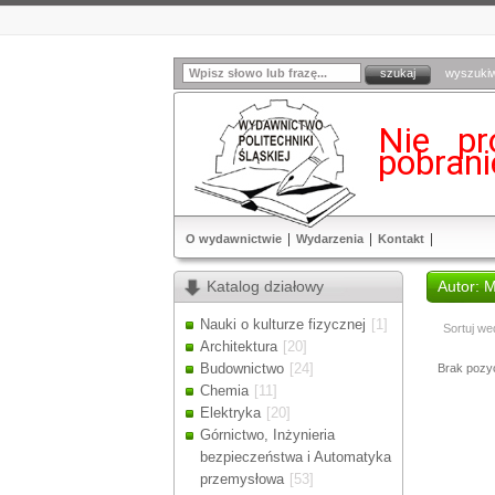
wyszuki
Nie pr
pobran
O wydawnictwie
Wydarzenia
Kontakt
Katalog działowy
Autor: 
Nauki o kulturze fizycznej
[1]
Sortuj we
Architektura
[20]
Budownictwo
[24]
Brak pozycj
Chemia
[11]
Elektryka
[20]
Górnictwo, Inżynieria
bezpieczeństwa i Automatyka
przemysłowa
[53]