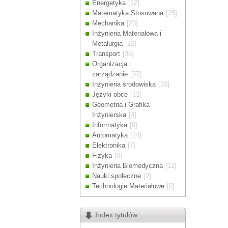
Energetyka
[12]
Drodzy Klienc
Matematyka Stosowana
[25]
Ze względu n
Mechanika
[23]
zamówienia m
Inżynieria Materiałowa i
Dziękujemy z
Metalurgia
[22]
Transport
[38]
Organizacja i
zarządzanie
[57]
Inżynieria środowiska
[33]
Języki obce
[12]
Geometria i Grafika
Inżynierska
[4]
Informatyka
[9]
Automatyka
[14]
Elektronika
[7]
Fizyka
[0]
Inżynieria Biomedyczna
[12]
Nauki społeczne
[2]
Technologie Materiałowe
[0]
Index tytułów