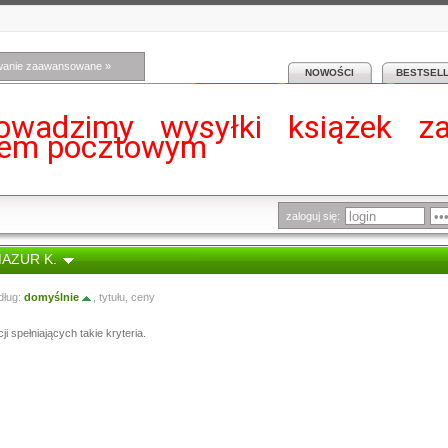
wanie zaawansowane »
NOWOŚCI
BESTSEL
owadzimy wysyłki książek z
iem pocztowym
zaloguj się:
MAZUR K.
dług:
domyślnie
,
tytułu
,
ceny
i spełniających takie kryteria.