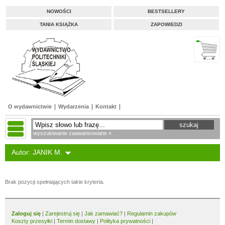
NOWOŚCI
BESTSELLERY
TANIA KSIĄŻKA
ZAPOWIEDZI
O wydawnictwie
Wydarzenia
Kontakt
wyszukiwanie zaawansowane »
Autor: JANIK M.
Brak pozycji spełniających takie kryteria.
Zaloguj się
|
Zarejestruj się
|
Jak zamawiać?
|
Regulamin zakupów
Koszty przesyłki
|
Termin dostawy
|
Polityka prywatności
|