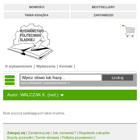
NOWOŚCI
BESTSELLERY
TANIA KSIĄŻKA
ZAPOWIEDZI
O wydawnictwie
Wydarzenia
Kontakt
wyszukiwanie zaawansowane »
Autor: WALCZAK K. (red.)
Brak pozycji spełniających takie kryteria.
Zaloguj się
|
Zarejestruj się
|
Jak zamawiać?
|
Regulamin zakupów
Koszty przesyłki
|
Termin dostawy
|
Polityka prywatności
|