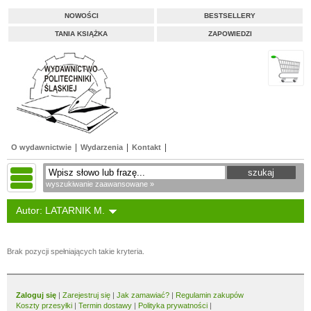
NOWOŚCI
BESTSELLERY
TANIA KSIĄŻKA
ZAPOWIEDZI
O wydawnictwie
Wydarzenia
Kontakt
wyszukiwanie zaawansowane »
Autor: LATARNIK M.
Brak pozycji spełniających takie kryteria.
Zaloguj się
|
Zarejestruj się
|
Jak zamawiać?
|
Regulamin zakupów
Koszty przesyłki
|
Termin dostawy
|
Polityka prywatności
|