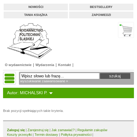
NOWOŚCI
BESTSELLERY
TANIA KSIĄŻKA
ZAPOWIEDZI
O wydawnictwie
Wydarzenia
Kontakt
wyszukiwanie zaawansowane »
Autor: MICHALSKI P.
Brak pozycji spełniających takie kryteria.
Zaloguj się
|
Zarejestruj się
|
Jak zamawiać?
|
Regulamin zakupów
Koszty przesyłki
|
Termin dostawy
|
Polityka prywatności
|