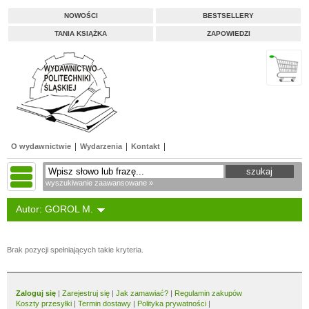
NOWOŚCI
BESTSELLERY
TANIA KSIĄŻKA
ZAPOWIEDZI
O wydawnictwie
Wydarzenia
Kontakt
wyszukiwanie zaawansowane »
Autor: GOROL M.
Brak pozycji spełniających takie kryteria.
Zaloguj się
|
Zarejestruj się
|
Jak zamawiać?
|
Regulamin zakupów
Koszty przesyłki
|
Termin dostawy
|
Polityka prywatności
|