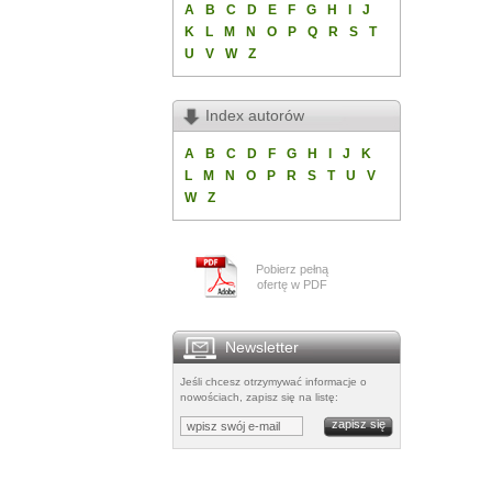
A
B
C
D
E
F
G
H
I
J
K
L
M
N
O
P
Q
R
S
T
U
V
W
Z
Index autorów
A
B
C
D
F
G
H
I
J
K
L
M
N
O
P
R
S
T
U
V
W
Z
Pobierz pełną
ofertę w PDF
Newsletter
Jeśli chcesz otrzymywać informacje o
nowościach, zapisz się na listę: