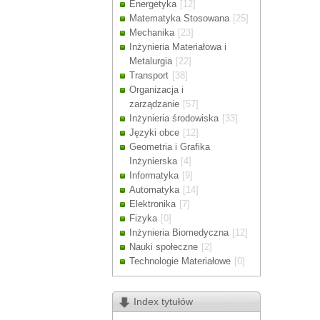
Energetyka
[12]
Drodzy Klienc
Matematyka Stosowana
[25]
Ze względu n
Mechanika
[23]
zamówienia m
Inżynieria Materiałowa i
Dziękujemy z
Metalurgia
[22]
Transport
[38]
Organizacja i
zarządzanie
[57]
Inżynieria środowiska
[33]
Języki obce
[12]
Geometria i Grafika
Inżynierska
[4]
Informatyka
[9]
Automatyka
[14]
Elektronika
[7]
Fizyka
[0]
Inżynieria Biomedyczna
[12]
Nauki społeczne
[2]
Technologie Materiałowe
[0]
Index tytułów