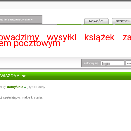
wanie zaawansowane »
NOWOŚCI
BESTSEL
owadzimy wysyłki książek z
iem pocztowym
zaloguj się:
GWIAZDA A.
dług:
domyślnie
,
tytułu
,
ceny
i spełniających takie kryteria.