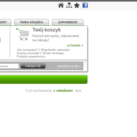
LERY
TANIA KSIĄŻKA
ZAPOWIEDZI
Twój koszyk
a
Koszyk jest pusty, zapraszamy
na zakupy!
schowek »
|
Jak zamawiać?
Regulamin zakupów
|
Koszty przesyłki
Termin dostawy
Polityka prywatności
zarejestruj się »
Tryb wyświetlania:
z okładkami
,
lista