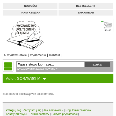
NOWOŚCI
BESTSELLERY
TANIA KSIĄŻKA
ZAPOWIEDZI
O wydawnictwie
Wydarzenia
Kontakt
wyszukiwanie zaawansowane »
Autor: GORAWSKI M.
Brak pozycji spełniających takie kryteria.
Zaloguj się
|
Zarejestruj się
|
Jak zamawiać?
|
Regulamin zakupów
Koszty przesyłki
|
Termin dostawy
|
Polityka prywatności
|