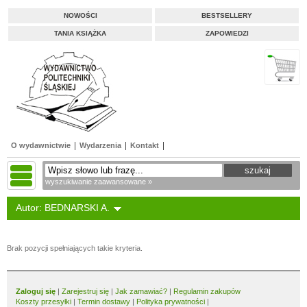
NOWOŚCI
BESTSELLERY
TANIA KSIĄŻKA
ZAPOWIEDZI
O wydawnictwie
Wydarzenia
Kontakt
wyszukiwanie zaawansowane »
Autor: BEDNARSKI A.
Brak pozycji spełniających takie kryteria.
Zaloguj się
|
Zarejestruj się
|
Jak zamawiać?
|
Regulamin zakupów
Koszty przesyłki
|
Termin dostawy
|
Polityka prywatności
|