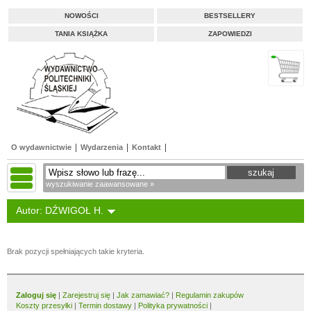
NOWOŚCI
BESTSELLERY
TANIA KSIĄŻKA
ZAPOWIEDZI
O wydawnictwie
Wydarzenia
Kontakt
wyszukiwanie zaawansowane »
Autor: DŹWIGOŁ H.
Brak pozycji spełniających takie kryteria.
Zaloguj się
|
Zarejestruj się
|
Jak zamawiać?
|
Regulamin zakupów
Koszty przesyłki
|
Termin dostawy
|
Polityka prywatności
|