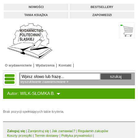
NOWOŚCI
BESTSELLERY
TANIA KSIĄŻKA
ZAPOWIEDZI
O wydawnictwie
Wydarzenia
Kontakt
wyszukiwanie zaawansowane »
Autor: WILK-SŁOMKA B.
Brak pozycji spełniających takie kryteria.
Zaloguj się
|
Zarejestruj się
|
Jak zamawiać?
|
Regulamin zakupów
Koszty przesyłki
|
Termin dostawy
|
Polityka prywatności
|