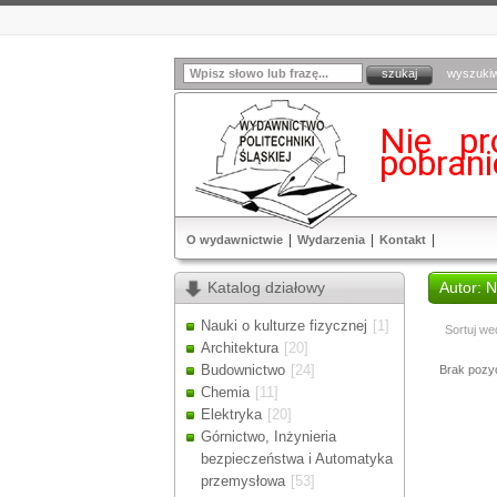
wyszuki
Nie pr
pobran
O wydawnictwie
Wydarzenia
Kontakt
Katalog działowy
Autor:
Nauki o kulturze fizycznej
[1]
Sortuj we
Architektura
[20]
Budownictwo
[24]
Brak pozycj
Chemia
[11]
Elektryka
[20]
Górnictwo, Inżynieria
bezpieczeństwa i Automatyka
przemysłowa
[53]