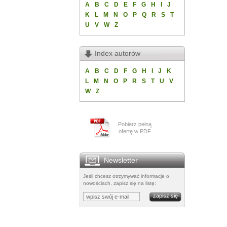
A
B
C
D
E
F
G
H
I
J
K
L
M
N
O
P
Q
R
S
T
U
V
W
Z
Index autorów
A
B
C
D
F
G
H
I
J
K
L
M
N
O
P
R
S
T
U
V
W
Z
Pobierz pełną
ofertę w PDF
Newsletter
Jeśli chcesz otrzymywać informacje o
nowościach, zapisz się na listę: