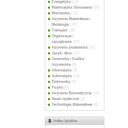
Energetyka
[12]
Drodzy Klienc
Matematyka Stosowana
[25]
Ze względu n
Mechanika
[23]
zamówienia m
Inżynieria Materiałowa i
Dziękujemy z
Metalurgia
[22]
Transport
[38]
Organizacja i
zarządzanie
[57]
Inżynieria środowiska
[33]
Języki obce
[12]
Geometria i Grafika
Inżynierska
[4]
Informatyka
[9]
Automatyka
[14]
Elektronika
[7]
Fizyka
[0]
Inżynieria Biomedyczna
[12]
Nauki społeczne
[2]
Technologie Materiałowe
[0]
Index tytułów