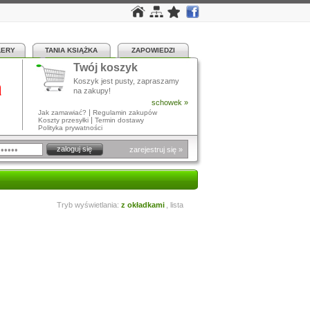
LERY
TANIA KSIĄŻKA
ZAPOWIEDZI
Twój koszyk
a
Koszyk jest pusty, zapraszamy
na zakupy!
schowek »
|
Jak zamawiać?
Regulamin zakupów
|
Koszty przesyłki
Termin dostawy
Polityka prywatności
zarejestruj się »
Tryb wyświetlania:
z okładkami
,
lista