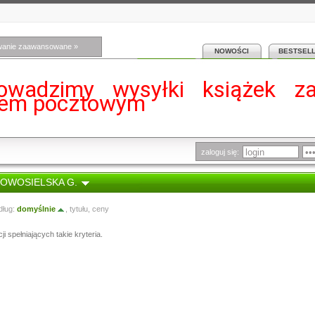
wanie zaawansowane »
NOWOŚCI
BESTSEL
owadzimy wysyłki książek z
iem pocztowym
zaloguj się:
 NOWOSIELSKA G.
dług:
domyślnie
,
tytułu
,
ceny
i spełniających takie kryteria.