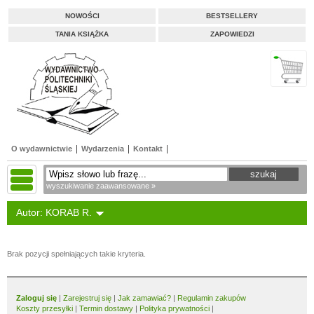
NOWOŚCI
BESTSELLERY
TANIA KSIĄŻKA
ZAPOWIEDZI
O wydawnictwie
Wydarzenia
Kontakt
wyszukiwanie zaawansowane »
Autor: KORAB R.
Brak pozycji spełniających takie kryteria.
Zaloguj się
|
Zarejestruj się
|
Jak zamawiać?
|
Regulamin zakupów
Koszty przesyłki
|
Termin dostawy
|
Polityka prywatności
|