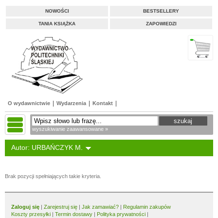
NOWOŚCI
BESTSELLERY
TANIA KSIĄŻKA
ZAPOWIEDZI
O wydawnictwie
Wydarzenia
Kontakt
wyszukiwanie zaawansowane »
Autor: URBAŃCZYK M.
Brak pozycji spełniających takie kryteria.
Zaloguj się
|
Zarejestruj się
|
Jak zamawiać?
|
Regulamin zakupów
Koszty przesyłki
|
Termin dostawy
|
Polityka prywatności
|