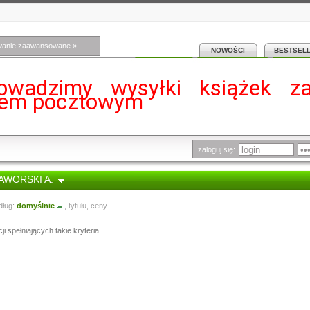
wanie zaawansowane »
NOWOŚCI
BESTSEL
owadzimy wysyłki książek z
iem pocztowym
zaloguj się:
JAWORSKI A.
dług:
domyślnie
,
tytułu
,
ceny
i spełniających takie kryteria.