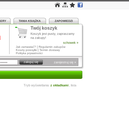
LERY
TANIA KSIĄŻKA
ZAPOWIEDZI
Twój koszyk
a
Koszyk jest pusty, zapraszamy
na zakupy!
schowek »
|
Jak zamawiać?
Regulamin zakupów
|
Koszty przesyłki
Termin dostawy
Polityka prywatności
zarejestruj się »
Tryb wyświetlania:
z okładkami
,
lista