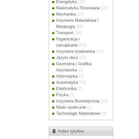
Energetyka
[12]
Drodzy Klienc
Matematyka Stosowana
[25]
Ze względu n
Mechanika
[23]
zamówienia m
Inżynieria Materiałowa i
Dziękujemy z
Metalurgia
[22]
Transport
[38]
Organizacja i
zarządzanie
[57]
Inżynieria środowiska
[33]
Języki obce
[12]
Geometria i Grafika
Inżynierska
[4]
Informatyka
[9]
Automatyka
[14]
Elektronika
[7]
Fizyka
[0]
Inżynieria Biomedyczna
[12]
Nauki społeczne
[2]
Technologie Materiałowe
[0]
Index tytułów