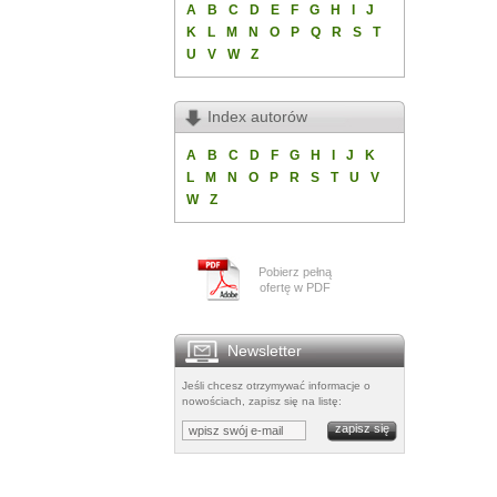
A
B
C
D
E
F
G
H
I
J
K
L
M
N
O
P
Q
R
S
T
U
V
W
Z
Index autorów
A
B
C
D
F
G
H
I
J
K
L
M
N
O
P
R
S
T
U
V
W
Z
Pobierz pełną
ofertę w PDF
Newsletter
Jeśli chcesz otrzymywać informacje o
nowościach, zapisz się na listę: