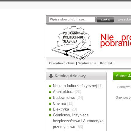
wyszuki
Nie pr
pobran
O wydawnictwie
Wydarzenia
Kontakt
Katalog działowy
Autor: 
Nauki o kulturze fizycznej
[1]
Sortuj we
Architektura
[20]
Budownictwo
[24]
Brak pozycj
Chemia
[11]
Elektryka
[20]
Górnictwo, Inżynieria
bezpieczeństwa i Automatyka
przemysłowa
[53]