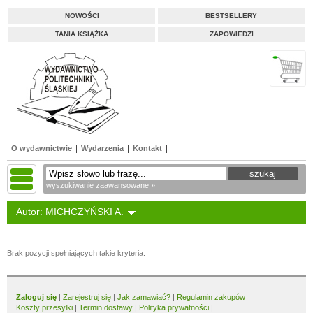
NOWOŚCI
BESTSELLERY
TANIA KSIĄŻKA
ZAPOWIEDZI
O wydawnictwie
Wydarzenia
Kontakt
wyszukiwanie zaawansowane »
Autor: MICHCZYŃSKI A.
Brak pozycji spełniających takie kryteria.
Zaloguj się
|
Zarejestruj się
|
Jak zamawiać?
|
Regulamin zakupów
Koszty przesyłki
|
Termin dostawy
|
Polityka prywatności
|