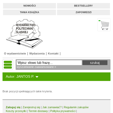
NOWOŚCI
BESTSELLERY
TANIA KSIĄŻKA
ZAPOWIEDZI
O wydawnictwie
Wydarzenia
Kontakt
wyszukiwanie zaawansowane »
Autor: JANTOS P.
Brak pozycji spełniających takie kryteria.
Zaloguj się
|
Zarejestruj się
|
Jak zamawiać?
|
Regulamin zakupów
Koszty przesyłki
|
Termin dostawy
|
Polityka prywatności
|