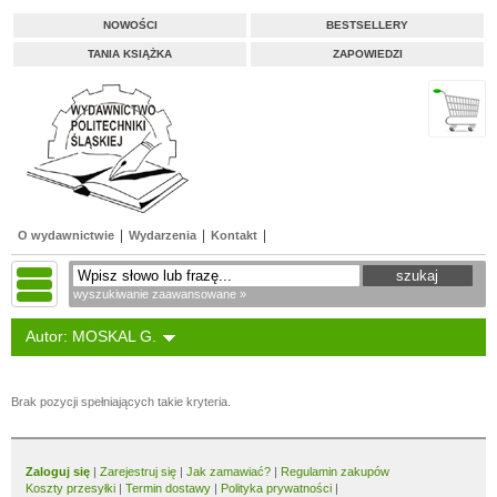
NOWOŚCI
BESTSELLERY
TANIA KSIĄŻKA
ZAPOWIEDZI
O wydawnictwie
Wydarzenia
Kontakt
wyszukiwanie zaawansowane »
Autor: MOSKAL G.
Brak pozycji spełniających takie kryteria.
Zaloguj się
|
Zarejestruj się
|
Jak zamawiać?
|
Regulamin zakupów
Koszty przesyłki
|
Termin dostawy
|
Polityka prywatności
|