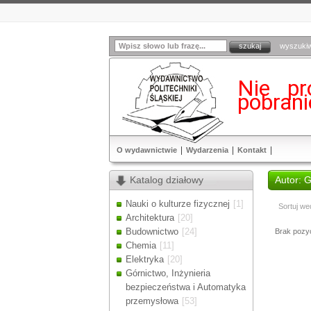
wyszuki
Nie pr
pobran
O wydawnictwie
Wydarzenia
Kontakt
Katalog działowy
Autor: 
Nauki o kulturze fizycznej
[1]
Sortuj we
Architektura
[20]
Budownictwo
[24]
Brak pozycj
Chemia
[11]
Elektryka
[20]
Górnictwo, Inżynieria
bezpieczeństwa i Automatyka
przemysłowa
[53]