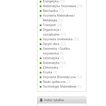
Energetyka
[12]
Drodzy Klienc
Matematyka Stosowana
[25]
Ze względu n
Mechanika
[23]
zamówienia m
Inżynieria Materiałowa i
Dziękujemy z
Metalurgia
[22]
Transport
[38]
Organizacja i
zarządzanie
[57]
Inżynieria środowiska
[33]
Języki obce
[12]
Geometria i Grafika
Inżynierska
[4]
Informatyka
[9]
Automatyka
[14]
Elektronika
[7]
Fizyka
[0]
Inżynieria Biomedyczna
[12]
Nauki społeczne
[2]
Technologie Materiałowe
[0]
Index tytułów