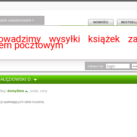
wanie zaawansowane »
NOWOŚCI
BESTSEL
owadzimy wysyłki książek z
iem pocztowym
zaloguj się:
GAŁĘZIOWSKI D.
dług:
domyślnie
,
tytułu
,
ceny
i spełniających takie kryteria.