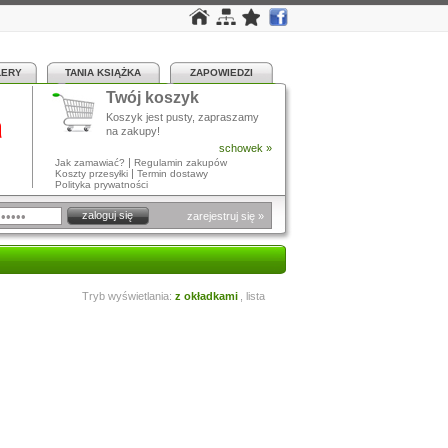
LERY
TANIA KSIĄŻKA
ZAPOWIEDZI
Twój koszyk
a
Koszyk jest pusty, zapraszamy
na zakupy!
schowek »
|
Jak zamawiać?
Regulamin zakupów
|
Koszty przesyłki
Termin dostawy
Polityka prywatności
zarejestruj się »
Tryb wyświetlania:
z okładkami
,
lista