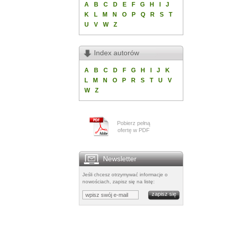
A
B
C
D
E
F
G
H
I
J
K
L
M
N
O
P
Q
R
S
T
U
V
W
Z
Index autorów
A
B
C
D
F
G
H
I
J
K
L
M
N
O
P
R
S
T
U
V
W
Z
Pobierz pełną
ofertę w PDF
Newsletter
Jeśli chcesz otrzymywać informacje o
nowościach, zapisz się na listę: