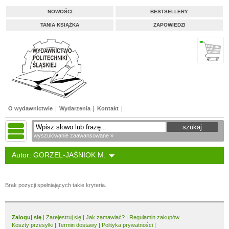
NOWOŚCI
BESTSELLERY
TANIA KSIĄŻKA
ZAPOWIEDZI
O wydawnictwie
Wydarzenia
Kontakt
wyszukiwanie zaawansowane »
Autor: GORZEL-JAŚNIOK M.
Brak pozycji spełniających takie kryteria.
Zaloguj się
|
Zarejestruj się
|
Jak zamawiać?
|
Regulamin zakupów
Koszty przesyłki
|
Termin dostawy
|
Polityka prywatności
|