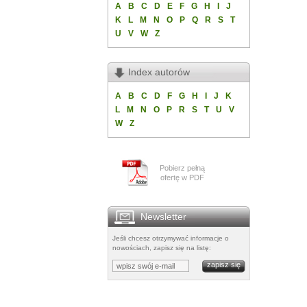
A
B
C
D
E
F
G
H
I
J
K
L
M
N
O
P
Q
R
S
T
U
V
W
Z
Index autorów
A
B
C
D
F
G
H
I
J
K
L
M
N
O
P
R
S
T
U
V
W
Z
Pobierz pełną
ofertę w PDF
Newsletter
Jeśli chcesz otrzymywać informacje o
nowościach, zapisz się na listę: