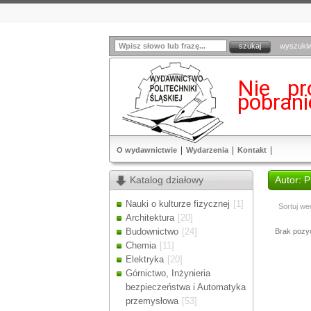
wyszuki
Nie pr
pobran
O wydawnictwie
Wydarzenia
Kontakt
Katalog działowy
Autor: 
Nauki o kulturze fizycznej
[1]
Sortuj we
Architektura
[20]
Budownictwo
[24]
Brak pozycj
Chemia
[11]
Elektryka
[20]
Górnictwo, Inżynieria
bezpieczeństwa i Automatyka
przemysłowa
[53]