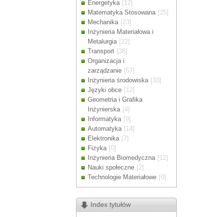
Energetyka
[12]
Drodzy Klienc
Matematyka Stosowana
[25]
Ze względu n
Mechanika
[23]
zamówienia m
Inżynieria Materiałowa i
Dziękujemy z
Metalurgia
[22]
Transport
[38]
Organizacja i
zarządzanie
[57]
Inżynieria środowiska
[33]
Języki obce
[12]
Geometria i Grafika
Inżynierska
[4]
Informatyka
[9]
Automatyka
[14]
Elektronika
[7]
Fizyka
[0]
Inżynieria Biomedyczna
[12]
Nauki społeczne
[2]
Technologie Materiałowe
[0]
Index tytułów