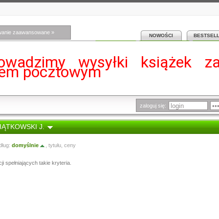
wanie zaawansowane »
NOWOŚCI
BESTSEL
owadzimy wysyłki książek z
iem pocztowym
zaloguj się:
PIĄTKOWSKI J.
dług:
domyślnie
,
tytułu
,
ceny
i spełniających takie kryteria.