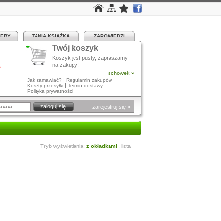
LERY
TANIA KSIĄŻKA
ZAPOWIEDZI
Twój koszyk
a
Koszyk jest pusty, zapraszamy
na zakupy!
schowek »
|
Jak zamawiać?
Regulamin zakupów
|
Koszty przesyłki
Termin dostawy
Polityka prywatności
zarejestruj się »
Tryb wyświetlania:
z okładkami
,
lista