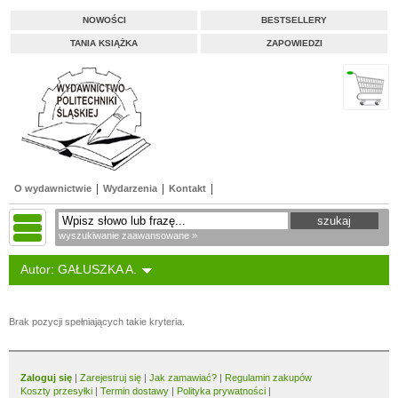
NOWOŚCI
BESTSELLERY
TANIA KSIĄŻKA
ZAPOWIEDZI
O wydawnictwie
Wydarzenia
Kontakt
wyszukiwanie zaawansowane »
Autor: GAŁUSZKA A.
Brak pozycji spełniających takie kryteria.
Zaloguj się
|
Zarejestruj się
|
Jak zamawiać?
|
Regulamin zakupów
Koszty przesyłki
|
Termin dostawy
|
Polityka prywatności
|