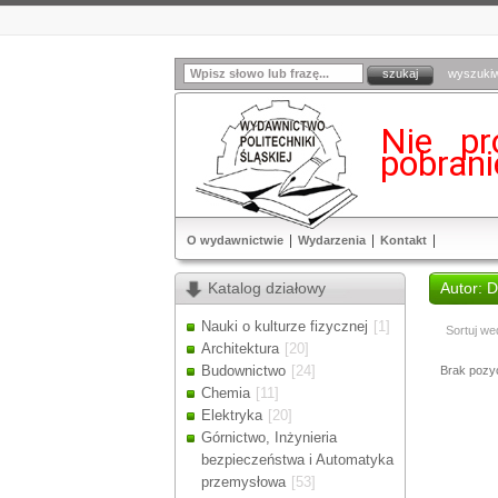
wyszuki
Nie pr
pobran
O wydawnictwie
Wydarzenia
Kontakt
Katalog działowy
Autor:
Nauki o kulturze fizycznej
[1]
Sortuj we
Architektura
[20]
Budownictwo
[24]
Brak pozycj
Chemia
[11]
Elektryka
[20]
Górnictwo, Inżynieria
bezpieczeństwa i Automatyka
przemysłowa
[53]