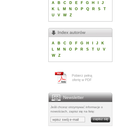
A
B
C
D
E
F
G
H
I
J
K
L
M
N
O
P
Q
R
S
T
U
V
W
Z
Index autorów
A
B
C
D
F
G
H
I
J
K
L
M
N
O
P
R
S
T
U
V
W
Z
Pobierz pełną
ofertę w PDF
Newsletter
Jeśli chcesz otrzymywać informacje o
nowościach, zapisz się na listę: