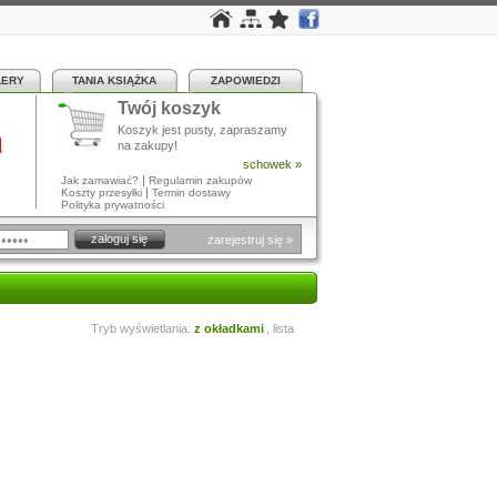
LERY
TANIA KSIĄŻKA
ZAPOWIEDZI
Twój koszyk
a
Koszyk jest pusty, zapraszamy
na zakupy!
schowek »
|
Jak zamawiać?
Regulamin zakupów
|
Koszty przesyłki
Termin dostawy
Polityka prywatności
zarejestruj się »
Tryb wyświetlania:
z okładkami
,
lista