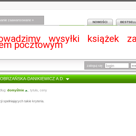
wanie zaawansowane »
NOWOŚCI
BESTSEL
owadzimy wysyłki książek z
iem pocztowym
zaloguj się:
 DOBRZAŃSKA-DANIKIEWICZ A.D.
dług:
domyślnie
,
tytułu
,
ceny
i spełniających takie kryteria.