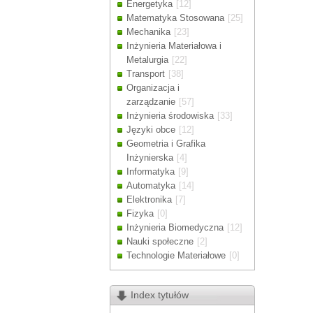
Energetyka
[12]
Drodzy Klienc
Matematyka Stosowana
[25]
Ze względu n
Mechanika
[23]
zamówienia m
Inżynieria Materiałowa i
Dziękujemy z
Metalurgia
[22]
Transport
[38]
Organizacja i
zarządzanie
[57]
Inżynieria środowiska
[33]
Języki obce
[12]
Geometria i Grafika
Inżynierska
[4]
Informatyka
[9]
Automatyka
[14]
Elektronika
[7]
Fizyka
[0]
Inżynieria Biomedyczna
[12]
Nauki społeczne
[2]
Technologie Materiałowe
[0]
Index tytułów