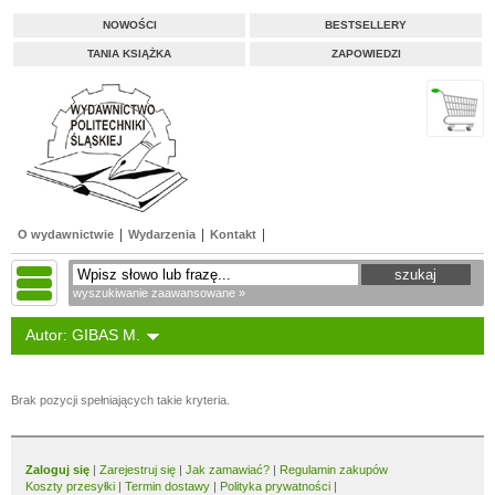
NOWOŚCI
BESTSELLERY
TANIA KSIĄŻKA
ZAPOWIEDZI
O wydawnictwie
Wydarzenia
Kontakt
wyszukiwanie zaawansowane »
Autor: GIBAS M.
Brak pozycji spełniających takie kryteria.
Zaloguj się
|
Zarejestruj się
|
Jak zamawiać?
|
Regulamin zakupów
Koszty przesyłki
|
Termin dostawy
|
Polityka prywatności
|