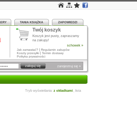
LERY
TANIA KSIĄŻKA
ZAPOWIEDZI
Twój koszyk
a
Koszyk jest pusty, zapraszamy
na zakupy!
schowek »
|
Jak zamawiać?
Regulamin zakupów
|
Koszty przesyłki
Termin dostawy
Polityka prywatności
zarejestruj się »
Tryb wyświetlania:
z okładkami
,
lista