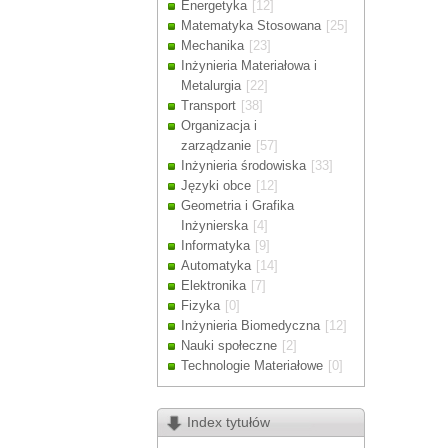
Energetyka
[12]
Drodzy Klienc
Matematyka Stosowana
[25]
Ze względu n
Mechanika
[23]
zamówienia m
Inżynieria Materiałowa i
Dziękujemy z
Metalurgia
[22]
Transport
[38]
Organizacja i
zarządzanie
[57]
Inżynieria środowiska
[33]
Języki obce
[12]
Geometria i Grafika
Inżynierska
[4]
Informatyka
[9]
Automatyka
[14]
Elektronika
[7]
Fizyka
[0]
Inżynieria Biomedyczna
[12]
Nauki społeczne
[2]
Technologie Materiałowe
[0]
Index tytułów