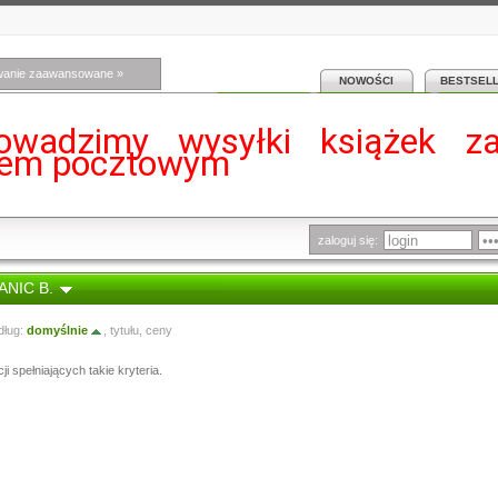
wanie zaawansowane »
NOWOŚCI
BESTSEL
owadzimy wysyłki książek z
iem pocztowym
zaloguj się:
PANIC B.
dług:
domyślnie
,
tytułu
,
ceny
i spełniających takie kryteria.