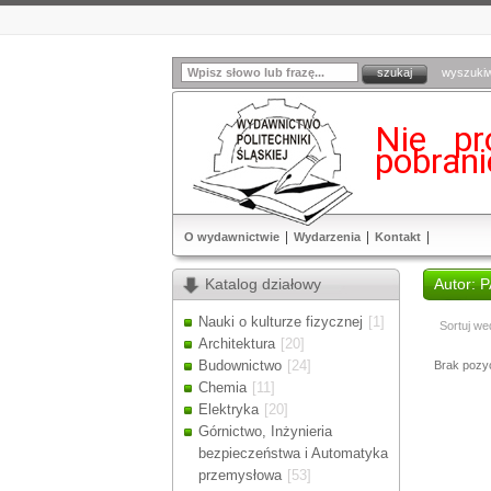
wyszuki
Nie pr
pobran
O wydawnictwie
Wydarzenia
Kontakt
Katalog działowy
Autor: 
Nauki o kulturze fizycznej
[1]
Sortuj we
Architektura
[20]
Budownictwo
[24]
Brak pozycj
Chemia
[11]
Elektryka
[20]
Górnictwo, Inżynieria
bezpieczeństwa i Automatyka
przemysłowa
[53]