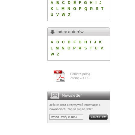
A
B
C
D
E
F
G
H
I
J
K
L
M
N
O
P
Q
R
S
T
U
V
W
Z
Index autorów
A
B
C
D
F
G
H
I
J
K
L
M
N
O
P
R
S
T
U
V
W
Z
Pobierz pełną
ofertę w PDF
Newsletter
Jeśli chcesz otrzymywać informacje o
nowościach, zapisz się na listę: