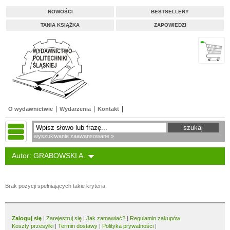
NOWOŚCI
BESTSELLERY
TANIA KSIĄŻKA
ZAPOWIEDZI
O wydawnictwie
Wydarzenia
Kontakt
wyszukiwanie zaawansowane »
Autor: GRABOWSKI A.
Brak pozycji spełniających takie kryteria.
Zaloguj się
|
Zarejestruj się
|
Jak zamawiać?
|
Regulamin zakupów
Koszty przesyłki
|
Termin dostawy
|
Polityka prywatności
|